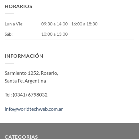
se
HORARIOS
pueden
elegir
Lun a Vie:
09:30 a 14:00 - 16:00 a 18:30
en
la
Sáb:
10:00 a 13:00
página
de
producto
INFORMACIÓN
Sarmiento 1252, Rosario,
Santa Fe, Argentina
Tel: (0341) 6798032
info@worldtechweb.com.ar
CATEGORIAS