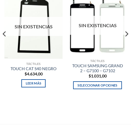
SIN EXISTENCIAS
SIN EXISTENCIAS
TÁCTILES
TÁCTILES
TOUCH SAMSUNG GRAND
TOUCH CAT S40 NEGRO
2 – G7100 – G7102
$
4.634,00
$
1.031,00
LEER MÁS
SELECCIONAR OPCIONES
Este
producto
tiene
múltiples
variantes.
Las
opciones