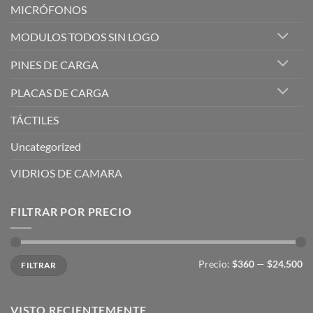
MICRÓFONOS
MODULOS TODOS SIN LOGO
PINES DE CARGA
PLACAS DE CARGA
TÁCTILES
Uncategorized
VIDRIOS DE CAMARA
FILTRAR POR PRECIO
Precio
Precio
Precio:
$360
—
$24.500
FILTRAR
mínimo
máximo
VISTO RECIENTEMENTE