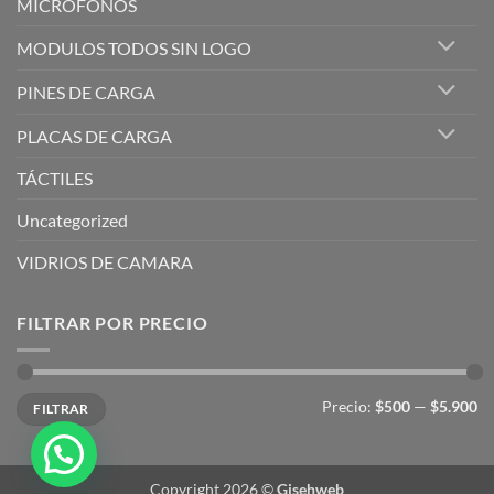
MICRÓFONOS
MODULOS TODOS SIN LOGO
PINES DE CARGA
PLACAS DE CARGA
TÁCTILES
Uncategorized
VIDRIOS DE CAMARA
FILTRAR POR PRECIO
Precio
Precio
Precio:
$500
—
$5.900
FILTRAR
mínimo
máximo
Copyright 2026 ©
Gisehweb