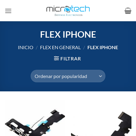
Saltar
al
contenido
FLEX IPHONE
INICIO
/
FLEX EN GENERAL
/
FLEX IPHONE
FILTRAR