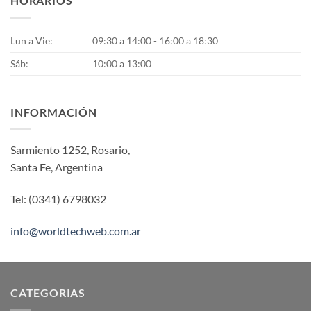
HORARIOS
se
pueden
pueden
elegir
elegir
en
Lun a Vie:
09:30 a 14:00 - 16:00 a 18:30
en
la
la
Sáb:
10:00 a 13:00
página
página
de
de
producto
producto
INFORMACIÓN
Sarmiento 1252, Rosario,
Santa Fe, Argentina
Tel: (0341) 6798032
info@worldtechweb.com.ar
CATEGORIAS