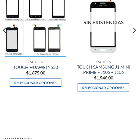
SIN EXISTENCIAS
TÁCTILES
TÁCTILES
TOUCH SAMSUNG J1 MINI
TOUCH HUAWEI Y550
PRIME – J105 – J106
$
1.675,00
$
1.546,00
SELECCIONAR OPCIONES
SELECCIONAR OPCIONES
Este
Este
producto
producto
tiene
tiene
múltiples
múltiples
variantes.
variantes.
Las
Las
opciones
opciones
se