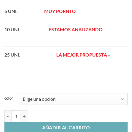
5 UNI.
———————
M
UY
PORNTO
—————–
10 UNI.
———————
ESTAMOS ANALIZANDO
.
——————
25 UNI.
—————————-
LA MEJOR PROPUESTA
–
———————
color
TOUCH SAMSUNG CORE PLUS - G350 BLANCO cantidad
AÑADIR AL CARRITO