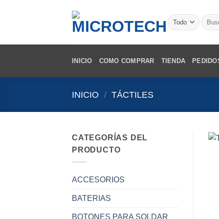
Saltar
al
Busca
por:
contenido
INICIO
COMO COMPRAR
TIENDA
PEDIDO
INICIO
/
TÁCTILES
CATEGORÍAS DEL
PRODUCTO
ACCESORIOS
BATERIAS
BOTONES PARA SOLDAR