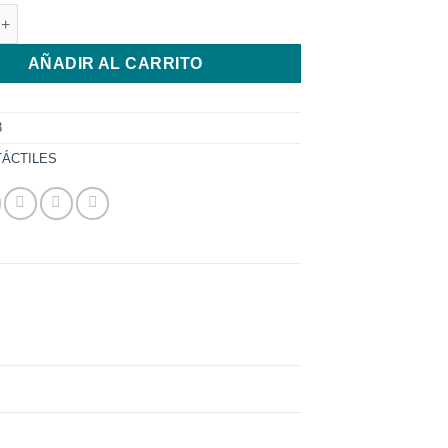
AWEI Y3-2 4G cantidad
AÑADIR AL CARRITO
3
TÁCTILES