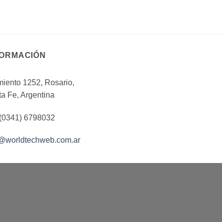
pueden
elegir
en
la
página
FORMACIÓN
de
producto
iento 1252, Rosario,
a Fe, Argentina
 (0341) 6798032
o@worldtechweb.com.ar