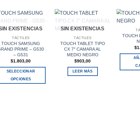
SIN EXISTENCIAS
SIN EXISTENCIAS
T
TOUCH L
TÁCTILES
TÁCTILES
N
TOUCH SAMSUNG
TOUCH TABLET TIPO
$
1
GRAND PRIME – G530
CX 7″ CAMARA AL
– G531
MEDIO NEGRO
AÑ
$
1.803,00
$
903,00
C
SELECCIONAR
LEER MÁS
OPCIONES
Este
producto
tiene
múltiples
variantes.
Las
opciones
se