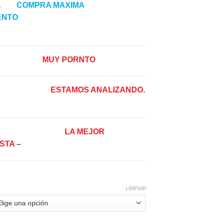
A COMPRA MAXIMA
ENTO
——————
M
UY
PORNTO
—————–
———————
ESTAMOS ANALIZANDO
.
——
————————-
LA MEJOR
STA
–
———————
LIMPIAR