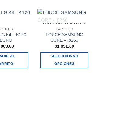
SIN EXISTENCIAS
ÁCTILES
TÁCTILES
G K4 – K120
TOUCH SAMSUNG
EGRO
CORE – I8260
.803,00
$
1.031,00
ADIR AL
SELECCIONAR
ARRITO
OPCIONES
Este
producto
TÁCTILES
TOUCH HUAWEI
tiene
$
1.675,00
múltiples
variantes.
SELECCIONA
Las
OPCIONES
opciones
Este
se
produ
pueden
tiene
elegir