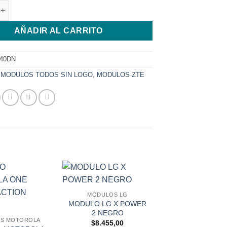
TE BLADE V40 DESINGN cantidad
AÑADIR AL CARRITO
40DN
:
MODULOS TODOS SIN LOGO
,
MODULOS ZTE
MÓDULOS LG
MODULO LG X POWER
2 NEGRO
S MOTOROLA
$
8.455,00