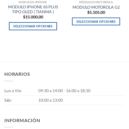
MODULOS IPHONE
MÓDULOS MOTOROLA
MODULO IPHONE 6S PLUS
MODULO MOTOROLA G2
TIPO OLED ( TIANMA )
$
5.105,00
$
15.000,00
SELECCIONAR OPCIONES
SELECCIONAR OPCIONES
Este
Este
producto
producto
tiene
tiene
múltiples
múltiples
variantes.
variantes.
Las
Las
opciones
opciones
se
HORARIOS
se
pueden
pueden
elegir
elegir
en
Lun a Vie:
09:30 a 14:00 - 16:00 a 18:30
en
la
la
Sáb:
10:00 a 13:00
página
página
de
de
producto
producto
INFORMACIÓN