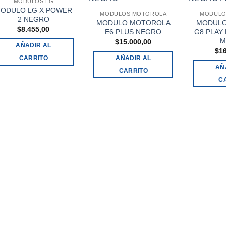
MÓDULOS LG
ODULO LG X POWER
MÓDULOS MOTOROLA
MÓDULO
2 NEGRO
MODULO MOTOROLA
MODULO
$
8.455,00
E6 PLUS NEGRO
G8 PLAY
M
$
15.000,00
AÑADIR AL
$
1
CARRITO
AÑADIR AL
AÑ
CARRITO
C