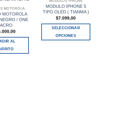
MODULOS IPHONE
MODULO IPHONE 5
S MOTOROLA
TIPO OLED ( TIANMA )
 MOTOROLA
$
7.099,00
 NEGRO / ONE
ACRO
SELECCIONAR
6.000,00
OPCIONES
ADIR AL
Este
ARRITO
producto
MODULOS IPH
MODULO IPHO
tiene
TIPO OLED ( TIA
múltiples
$
15.000,00
variantes.
Las
SELECCIONA
opciones
OPCIONES
se
Este
pueden
produ
elegir
tiene
en
múltip
la
varian
página
Las
de
opcio