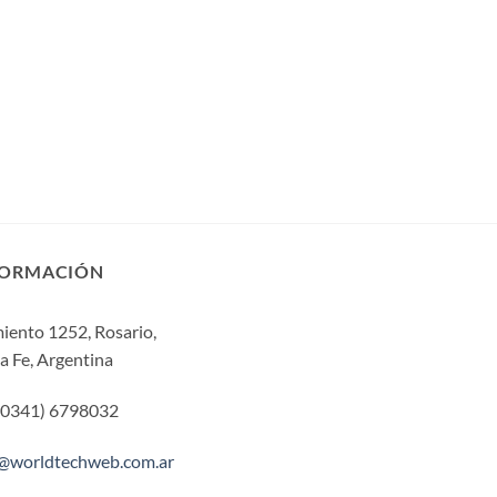
página
página
de
de
producto
producto
FORMACIÓN
iento 1252, Rosario,
a Fe, Argentina
 (0341) 6798032
o@worldtechweb.com.ar