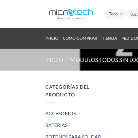
Saltar
al
Busca
por:
contenido
INICIO
COMO COMPRAR
TIENDA
PEDIDO
INICIO
/
MODULOS TODOS SIN LO
CATEGORÍAS DEL
PRODUCTO
ACCESORIOS
BATERIAS
BOTONES PARA SOLDAR