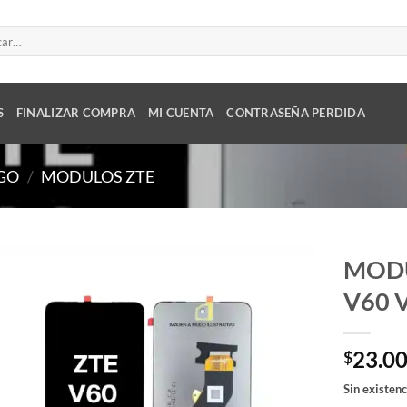
r
S
FINALIZAR COMPRA
MI CUENTA
CONTRASEÑA PERDIDA
GO
/
MODULOS ZTE
MODU
V60 
23.0
$
Sin existenc