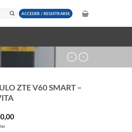
ACCEDER / REGISTRARSE
LO ZTE V60 SMART –
VITA
00,00
ias