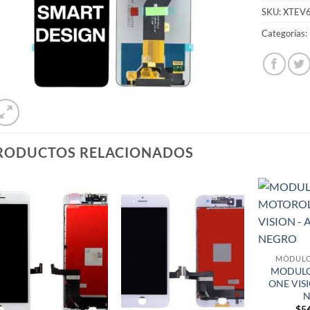
SKU:
XTEV
Categorías:
RODUCTOS RELACIONADOS
MÓDULO
MODULO
ONE VIS
N
$
5