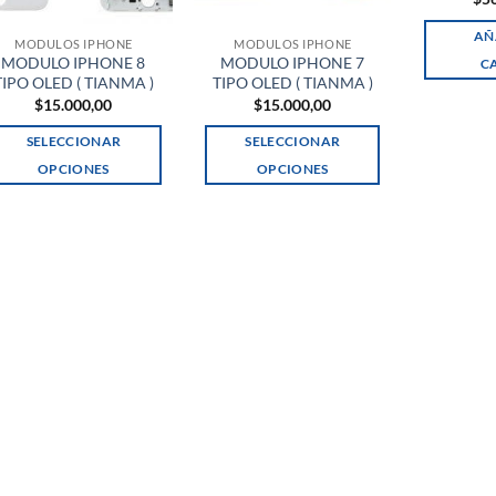
AÑ
MODULOS IPHONE
MODULOS IPHONE
MODULO IPHONE 8
MODULO IPHONE 7
C
TIPO OLED ( TIANMA )
TIPO OLED ( TIANMA )
$
15.000,00
$
15.000,00
SELECCIONAR
SELECCIONAR
OPCIONES
OPCIONES
Este
Este
producto
producto
tiene
tiene
múltiples
múltiples
variantes.
variantes.
Las
Las
opciones
opciones
se
se
pueden
pueden
elegir
elegir
en
en
la
la