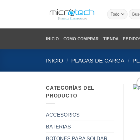
Saltar
al
Busca
por:
contenido
INICIO
COMO COMPRAR
TIENDA
PEDIDO
INICIO
/
PLACAS DE CARGA
/
PL
CATEGORÍAS DEL
PRODUCTO
ACCESORIOS
BATERIAS
BOTONES PARA SOLDAR