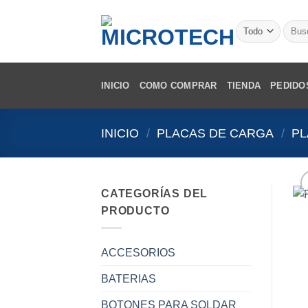
Saltar
al
Busca
por:
contenido
INICIO
COMO COMPRAR
TIENDA
PEDIDO
INICIO
/
PLACAS DE CARGA
/
PL
CATEGORÍAS DEL
PRODUCTO
ACCESORIOS
BATERIAS
BOTONES PARA SOLDAR