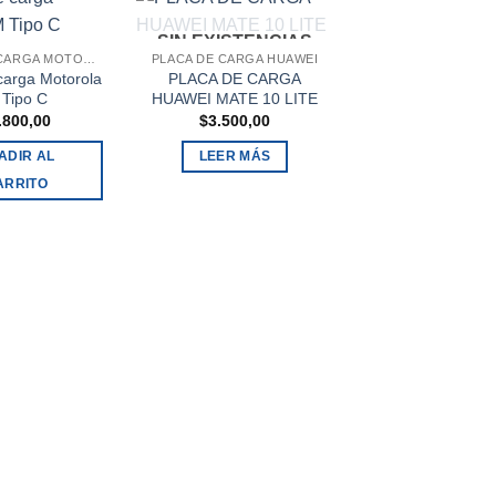
SIN EXISTENCIAS
PLACA DE CARGA MOTOROLA
PLACA DE CARGA HUAWEI
carga Motorola
PLACA DE CARGA
PLACA DE CARGA 
Tipo C
HUAWEI MATE 10 LITE
Placa de carga 
.800,00
$
3.500,00
P 10 Plus Tip
$
3.500,00
ADIR AL
LEER MÁS
ARRITO
AÑADIR AL
CARRITO