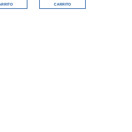
ARRITO
CARRITO
MÓDULOS MOTO
MODULO MOTO
C DORADO
$
6.939,00
AÑADIR AL
CARRITO