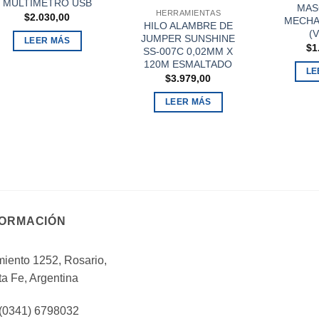
MULTIMETRO USB
MAS
HERRAMIENTAS
$
2.030,00
MECHA
HILO ALAMBRE DE
(
JUMPER SUNSHINE
LEER MÁS
$
1
SS-007C 0,02MM X
120M ESMALTADO
LE
$
3.979,00
LEER MÁS
FORMACIÓN
iento 1252, Rosario,
a Fe, Argentina
 (0341) 6798032