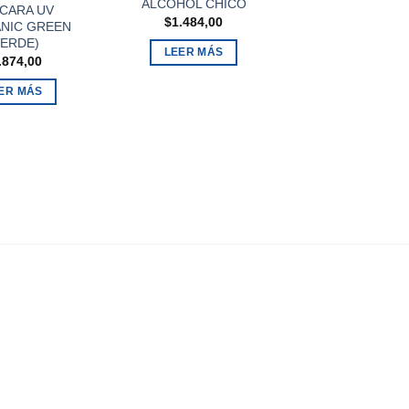
ALCOHOL CHICO
10ML
CARA UV
$
1.484,00
$
4.000,00
NIC GREEN
VERDE)
LEER MÁS
LEER MÁS
.874,00
ER MÁS