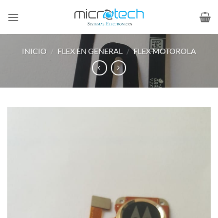
Saltar
al
contenido
INICIO
/
FLEX EN GENERAL
/
FLEX MOTOROLA