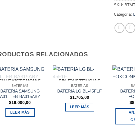
SKU:
BTMT
Categoría:
RODUCTOS RELACIONADOS
SIN EXISTENCIAS
SIN EXISTENCIAS
BATERIAS
BATERIAS
B
BATERIA SAMSUNG
BATERI
BATERIA LG BL-45F1F
A31 – EB-BA315ABY
FO
$
1.705,00
$
16.000,00
$
8
LEER MÁS
LEER MÁS
AÑ
C