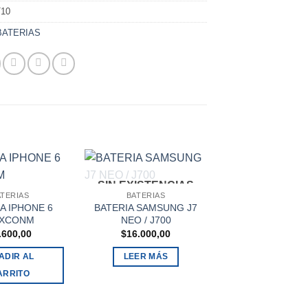
10
BATERIAS
SIN EXISTENCIAS
ATERIAS
BATERIAS
A IPHONE 6
BATERIA SAMSUNG J7
BATERIAS
XCONM
NEO / J700
BATERIA SAM
.600,00
$
16.000,00
YOUNG – S536
OTROS
ADIR AL
LEER MÁS
$
1.535,00
ARRITO
AÑADIR AL
CARRITO