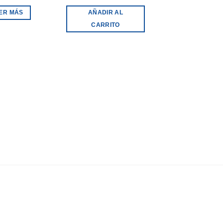
ER MÁS
AÑADIR AL
CARRITO
BATERIAS
BATERIA SAM
A31 – EB-BA31
$
16.000,00
LEER MÁS