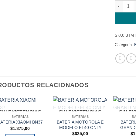
BATERIA 
SKU:
BTMT
Categoría:
RODUCTOS RELACIONADOS
SIN EXISTENCIAS
SIN EXISTENCIAS
SIN E
BATERIAS
BATERIAS
B
BATERIA MOTOROLA E
BATER
ATERIA XIAOMI BN37
MODELO EL40 ONLY
GRAND 
$
1.875,00
$
625,00
$
1