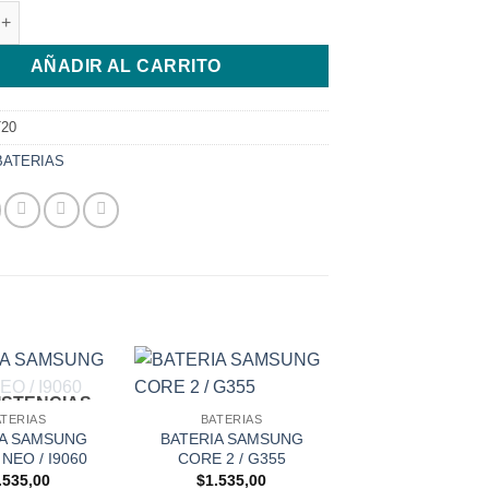
MOTOROLA C PLUS - HC60 cantidad
AÑADIR AL CARRITO
20
BATERIAS
XISTENCIAS
ATERIAS
BATERIAS
IA SAMSUNG
BATERIA SAMSUNG
NEO / I9060
CORE 2 / G355
SIN EXISTEN
.535,00
$
1.535,00