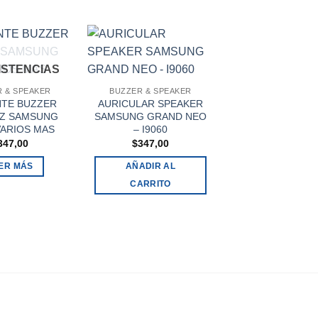
XISTENCIAS
 & SPEAKER
BUZZER & SPEAKER
BUZZER & SPEA
NTE BUZZER
AURICULAR SPEAKER
PARLANTE BU
OZ SAMSUNG
SAMSUNG GRAND NEO
ALTAVOZ SAMSU
VARIOS MAS
– I9060
PRIME – G610 
347,00
$
347,00
$
347,00
ER MÁS
AÑADIR AL
AÑADIR AL
CARRITO
CARRITO