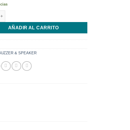
ncias
R SPEAKER SAMSUNG GRAND PRIME - G531 cantidad
AÑADIR AL CARRITO
BUZZER & SPEAKER