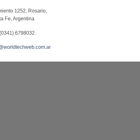
iento 1252, Rosario,
a Fe, Argentina
 (0341) 6798032
o@worldtechweb.com.ar