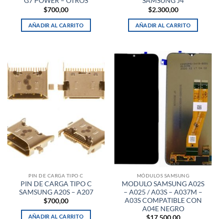
G7 POWER – OTROS
SAMSUNG J4
$
700,00
$
2.300,00
AÑADIR AL CARRITO
AÑADIR AL CARRITO
PIN DE CARGA TIPO C
MÓDULOS SAMSUNG
PIN DE CARGA TIPO C
MODULO SAMSUNG A02S
SAMSUNG A20S – A207
– A025 / A03S – A037M –
A03S COMPATIBLE CON
$
700,00
A04E NEGRO
AÑADIR AL CARRITO
$
17.500,00