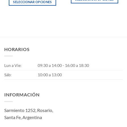
SELECCIONAR OPCIONES
Este
Este
producto
producto
tiene
tiene
múltiples
múltiples
variantes.
variantes.
Las
Las
opciones
opciones
se
HORARIOS
se
pueden
pueden
elegir
elegir
Lun a Vie:
09:30 a 14:00 - 16:00 a 18:30
en
en
la
la
Sáb:
10:00 a 13:00
página
página
de
de
producto
producto
INFORMACIÓN
Sarmiento 1252, Rosario,
Santa Fe, Argentina