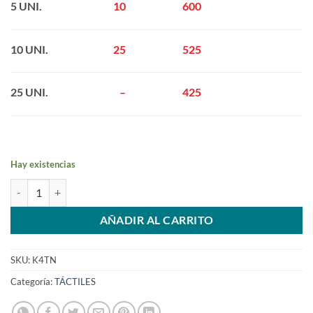
5 UNI.
——————— 6
10
600
-6
10 UNI.
———————
25 525
————–
25 UNI.
——————— –
– 425
–
Hay existencias
TOUCH LG K4 - K120 NEGRO cantidad
AÑADIR AL CARRITO
SKU:
K4TN
Categoría:
TÁCTILES