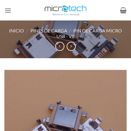
Saltar
al
contenido
INICIO
/
PINES DE CARGA
/
PIN DE CARGA MICRO
USB - V8