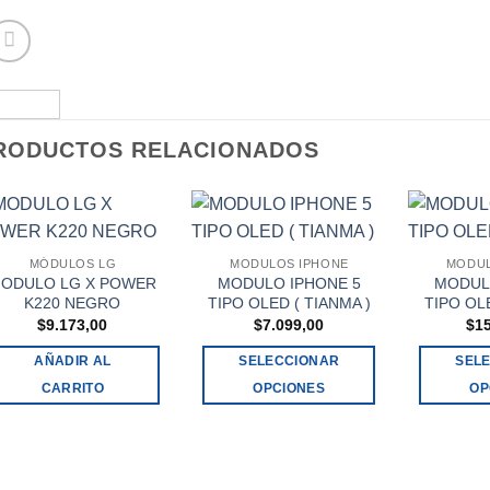
RODUCTOS RELACIONADOS
MÓDULOS LG
MODULOS IPHONE
MODUL
ODULO LG X POWER
MODULO IPHONE 5
MODUL
K220 NEGRO
TIPO OLED ( TIANMA )
TIPO OLE
$
9.173,00
$
7.099,00
$
1
AÑADIR AL
SELECCIONAR
SEL
CARRITO
OPCIONES
OP
Este
producto
tiene