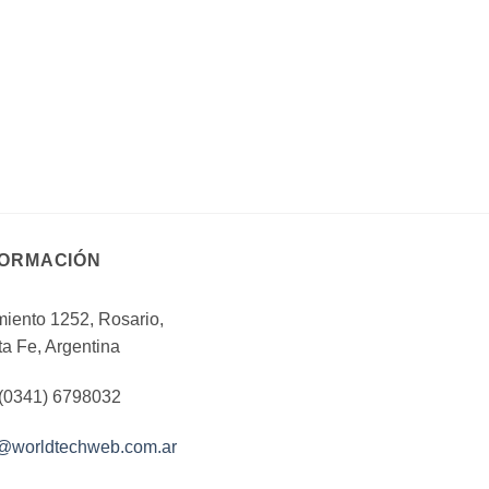
múltiples
variantes.
Las
opciones
se
pueden
elegir
en
la
página
de
FORMACIÓN
producto
iento 1252, Rosario,
a Fe, Argentina
 (0341) 6798032
o@worldtechweb.com.ar