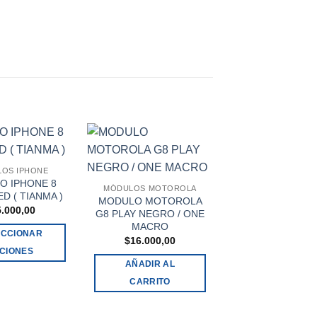
OS IPHONE
O IPHONE 8
MÓDULOS MOTOROLA
D ( TIANMA )
MODULO MOTOROLA
5.000,00
G8 PLAY NEGRO / ONE
MACRO
ECCIONAR
$
16.000,00
CIONES
AÑADIR AL
Este
CARRITO
producto
MÓDULOS MOTO
MODULO MOTO
tiene
E