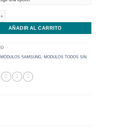
desde
$7.250,00
AMSUNG J7 PRO / J730 INCELL cantidad
hasta
$11.566,00
AÑADIR AL CARRITO
CO
:
MÓDULOS SAMSUNG
,
MODULOS TODOS SIN