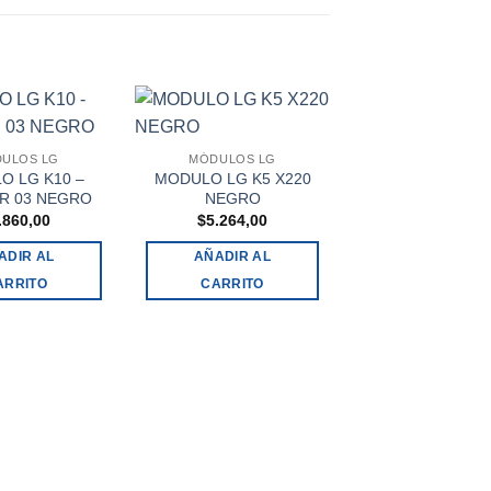
ULOS LG
MÓDULOS LG
O LG K10 –
MODULO LG K5 X220
ER 03 NEGRO
NEGRO
.860,00
$
5.264,00
ADIR AL
AÑADIR AL
ARRITO
CARRITO
MODULOS IPH
MODULO IPHO
TIPO OLED ( TIA
$
7.099,00
SELECCIONA
OPCIONES
Este