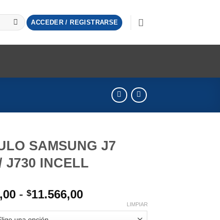
ACCEDER / REGISTRARSE
ULO SAMSUNG J7
/ J730 INCELL
Rango
,00
-
11.566,00
$
de
LIMPIAR
precios: