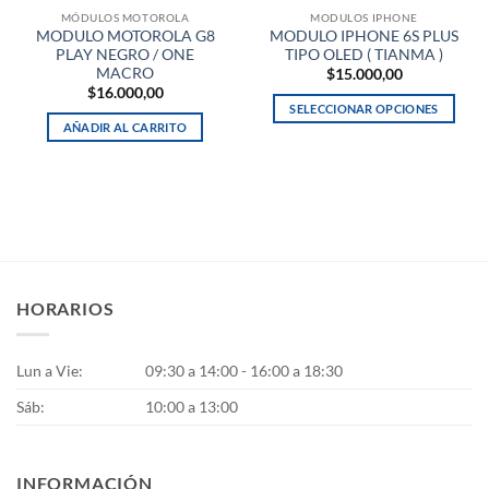
MÓDULOS MOTOROLA
MODULOS IPHONE
MODULO MOTOROLA G8
MODULO IPHONE 6S PLUS
PLAY NEGRO / ONE
TIPO OLED ( TIANMA )
MACRO
$
15.000,00
$
16.000,00
SELECCIONAR OPCIONES
AÑADIR AL CARRITO
Este
producto
tiene
múltiples
variantes.
Las
opciones
se
HORARIOS
pueden
elegir
en
Lun a Vie:
09:30 a 14:00 - 16:00 a 18:30
la
Sáb:
10:00 a 13:00
página
de
producto
INFORMACIÓN