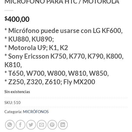
MICROFONO PARA HTC / MOTOROLA
400,00
$
* Micrófono puede usarse con LG KF600,
* KU880, KU890;
* Motorola U9; K1, K2
* Sony Ericsson K750, K770, K790, K800,
K810,
* T650, W700, W800, W810, W850,
* Z250, Z320, Z610; Fly MX200
Sin existencias
SKU:
510
Categoría:
MICRÓFONOS