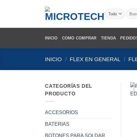
Saltar
al
Busca
por:
contenido
INICIO
COMO COMPRAR
TIENDA
PEDIDO
INICIO
/
FLEX EN GENERAL
/
FL
CATEGORÍAS DEL
PRODUCTO
ACCESORIOS
BATERIAS
BOTONES PARA SOLDAR