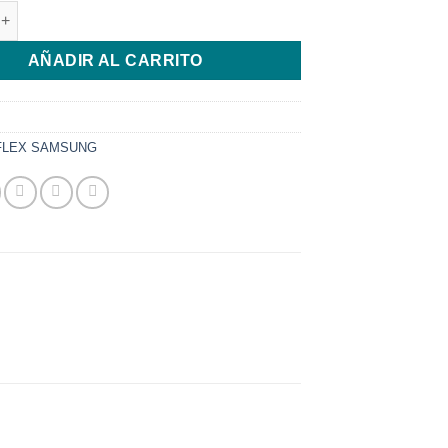
 PIN DE CARGA SAMSUNG S6 EDGE G925I cantidad
AÑADIR AL CARRITO
FLEX SAMSUNG