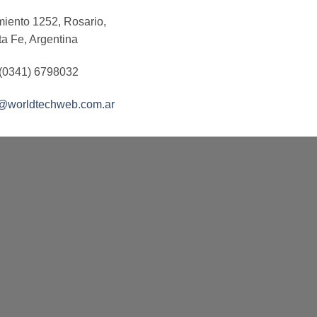
iento 1252, Rosario,
a Fe, Argentina
 (0341) 6798032
o@worldtechweb.com.ar