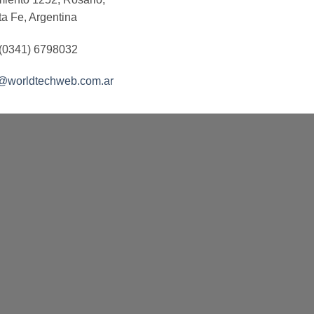
a Fe, Argentina
 (0341) 6798032
o@worldtechweb.com.ar