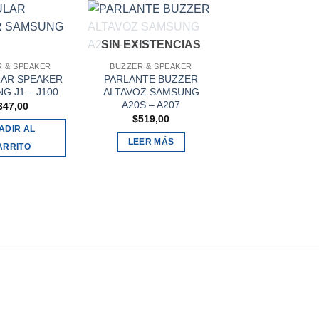
SIN EXISTENCIAS
 & SPEAKER
BUZZER & SPEAKER
BUZZER & SPEA
LAR SPEAKER
PARLANTE BUZZER
PARLANTE BU
G J1 – J100
ALTAVOZ SAMSUNG
ALTAVOZ SAMSU
A20S – A207
– J200
347,00
$
519,00
$
347,00
ADIR AL
LEER MÁS
AÑADIR AL
ARRITO
CARRITO