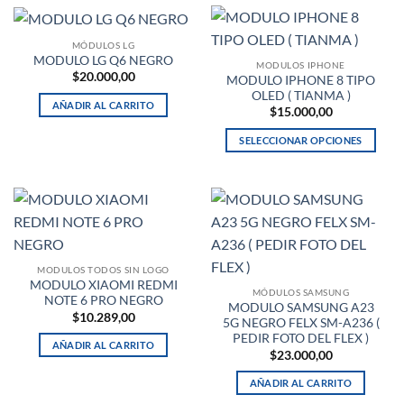
MÓDULOS LG
MODULO LG Q6 NEGRO
MODULOS IPHONE
$
20.000,00
MODULO IPHONE 8 TIPO
OLED ( TIANMA )
AÑADIR AL CARRITO
$
15.000,00
SELECCIONAR OPCIONES
Este
producto
tiene
múltiples
variantes.
Las
MODULOS TODOS SIN LOGO
opciones
MODULO XIAOMI REDMI
se
MÓDULOS SAMSUNG
NOTE 6 PRO NEGRO
MODULO SAMSUNG A23
pueden
$
10.289,00
5G NEGRO FELX SM-A236 (
elegir
PEDIR FOTO DEL FLEX )
AÑADIR AL CARRITO
en
$
23.000,00
la
AÑADIR AL CARRITO
página