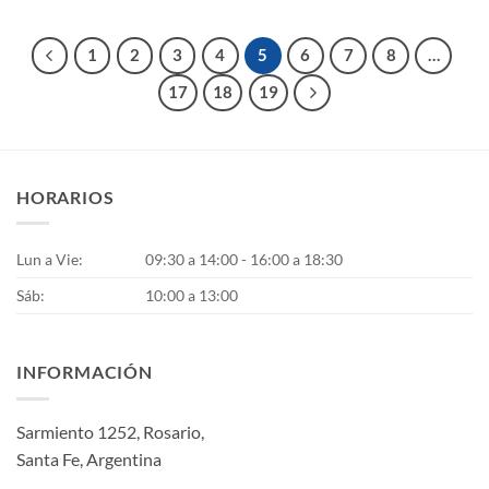
de
producto
1
2
3
4
5
6
7
8
…
17
18
19
HORARIOS
Lun a Vie:
09:30 a 14:00 - 16:00 a 18:30
Sáb:
10:00 a 13:00
INFORMACIÓN
Sarmiento 1252, Rosario,
Santa Fe, Argentina