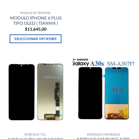
MODULOS IPHONE
MODULO IPHONE 6 PLUS
TIPO OLED ( TIANMA )
$
11.645,00
SELECCIONAR OPCIONES
Este
producto
tiene
múltiples
variantes.
Las
opciones
se
pueden
elegir
en
la
página
de
MODULO TCL
MÓDULOS SAMSUNG
producto