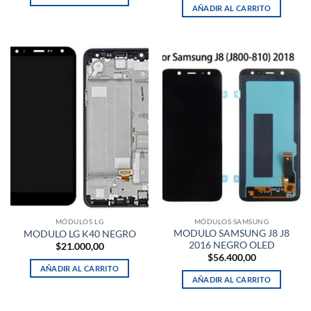
AÑADIR AL CARRITO
MÓDULOS LG
MÓDULOS SAMSUNG
MODULO SAMSUNG J8 J8
MODULO LG K40 NEGRO
2016 NEGRO OLED
$
21.000,00
$
56.400,00
AÑADIR AL CARRITO
AÑADIR AL CARRITO