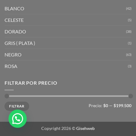
BLANCO
(42)
CELESTE
(5)
DORADO
(38)
GRIS ( PLATA )
(1)
NEGRO
(63)
ROSA
(3)
FILTRAR POR PRECIO
Precio
Precio
Precio:
$0
—
$199.500
FILTRAR
mínimo
máximo
Copyright 2026 ©
Gisehweb