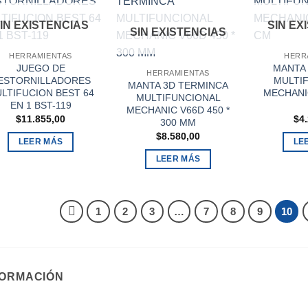
IN EXISTENCIAS
SIN EX
SIN EXISTENCIAS
HERRAMIENTAS
HERR
JUEGO DE
MANTA
HERRAMIENTAS
ESTORNILLADORES
MULTI
MANTA 3D TERMINCA
LTIFUCION BEST 64
MECHANIC
MULTIFUNCIONAL
EN 1 BST-119
MECHANIC V66D 450 *
$
11.855,00
$
4
300 MM
$
8.580,00
LEER MÁS
LE
LEER MÁS
1
2
3
…
7
8
9
10
FORMACIÓN