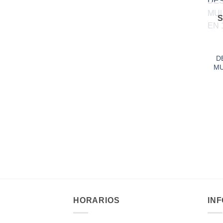
S
D
MU
HORARIOS
IN