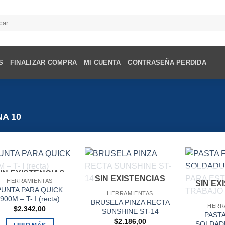
r
S
FINALIZAR COMPRA
MI CUENTA
CONTRASEÑA PERDIDA
A 10
IN EXISTENCIAS
SIN EXISTENCIAS
HERRAMIENTAS
SIN EX
PUNTA PARA QUICK
HERRAMIENTAS
900M – T- I (recta)
BRUSELA PINZA RECTA
HERR
$
2.342,00
SUNSHINE ST-14
PASTA
$
2.186,00
SOLDAD