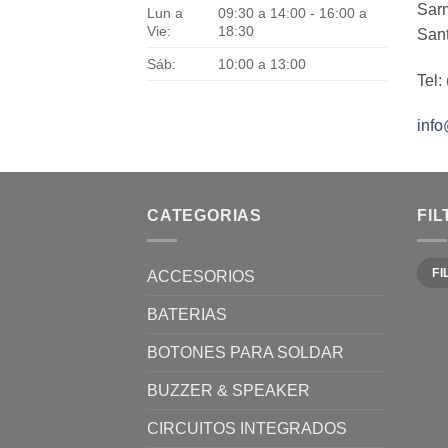
Sarm
Lun a
09:30 a 14:00 - 16:00 a
Vie:
18:30
Sant
Sáb:
10:00 a 13:00
Tel:
inf
CATEGORIAS
FI
Prec
Prec
FI
ACCESORIOS
míni
máx
BATERIAS
BOTONES PARA SOLDAR
BUZZER & SPEAKER
CIRCUITOS INTEGRADOS