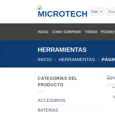
Saltar
al
Busca
por:
contenido
INICIO
COMO COMPRAR
TIENDA
PEDIDO
HERRAMIENTAS
INICIO
/
HERRAMIENTAS
/
PÁGIN
CATEGORÍAS DEL
PRODUCTO
S
ACCESORIOS
BATERIAS